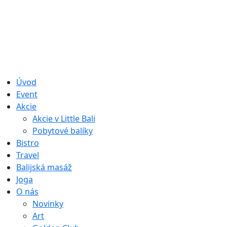
Úvod
Event
Akcie
Akcie v Little Bali
Pobytové balíky
Bistro
Travel
Balijská masáž
Joga
O nás
Novinky
Art