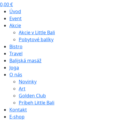
0,00
€
Úvod
Event
Akcie
Akcie v Little Bali
Pobytové balíky
Bistro
Travel
Balijská masáž
Joga
O nás
Novinky
Art
Golden Club
Príbeh Little Bali
Kontakt
E-shop