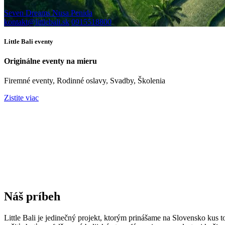
Seven Dreams Nusa Penida
kontakt@littlebali.sk
0915518800
Little Bali eventy
Originálne eventy na mieru
Firemné eventy, Rodinné oslavy, Svadby, Školenia
Zistite viac
Náš príbeh
Little Bali je jedinečný projekt, ktorým prinášame na Slovensko kus