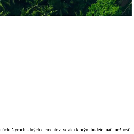
mbináciu štyroch silných elementov, vďaka ktorým budete mať možnosť