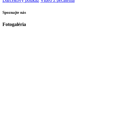
Darčekový poukaz
Video z pečatenia
Spoznajte nás
Fotogaléria