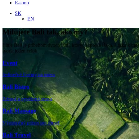
E-shop
SK
EN
Milujete Bali tak, ako my?
Little Bali je príbehom dvoch ľudí, ktorých spojila láska. Láska k u
tvoria jeden celok.
Event
Jedinečné Eventy na mieru
Bali Bistro
Zdravá a vyvážená strava
Bali Massage
Výnimočný prínos pre myseľ
Bali Travel