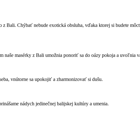
o z Bali. Chýbať nebude exotická obsluha, vďaka ktorej si budete môcť 
m naše masérky z Bali umožnia ponoriť sa do oázy pokoja a uvoľnia vám
seba, vnútorne sa upokojiť a zharmonizovať si dušu.
inášame nádych jedinečnej balijskej kultúry a umenia.