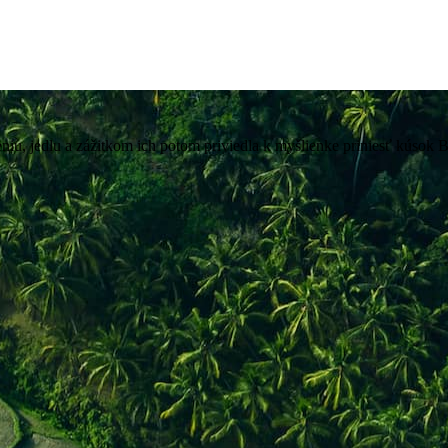
meniu, jedlu a zážitkom ich potom priviedla k myšlienke priniesť kúsok 