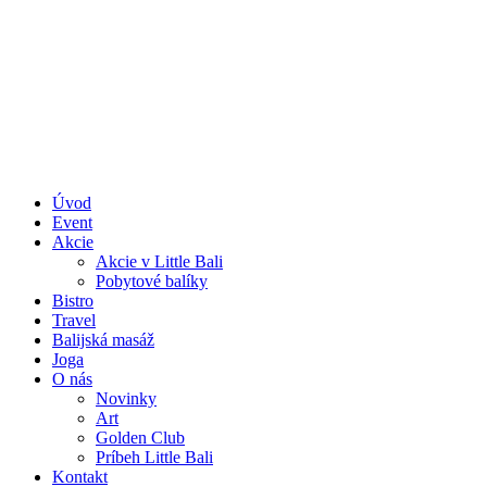
Úvod
Event
Akcie
Akcie v Little Bali
Pobytové balíky
Bistro
Travel
Balijská masáž
Joga
O nás
Novinky
Art
Golden Club
Príbeh Little Bali
Kontakt