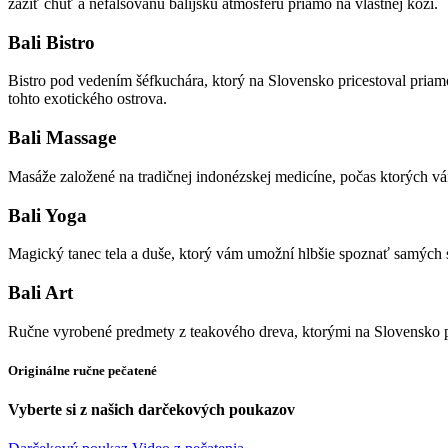
zažiť chuť a nefalšovanú balijskú atmosféru priamo na vlastnej koži.
Bali Bistro
Bistro pod vedením šéfkuchára, ktorý na Slovensko pricestoval priam
tohto exotického ostrova.
Bali Massage
Masáže založené na tradičnej indonézskej medicíne, počas ktorých vá
Bali Yoga
Magický tanec tela a duše, ktorý vám umožní hlbšie spoznať samých 
Bali Art
Ručne vyrobené predmety z teakového dreva, ktorými na Slovensko pr
Originálne ručne pečatené
Vyberte si z našich darčekových poukazov