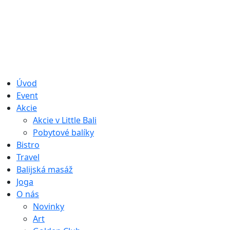
Úvod
Event
Akcie
Akcie v Little Bali
Pobytové balíky
Bistro
Travel
Balijská masáž
Joga
O nás
Novinky
Art