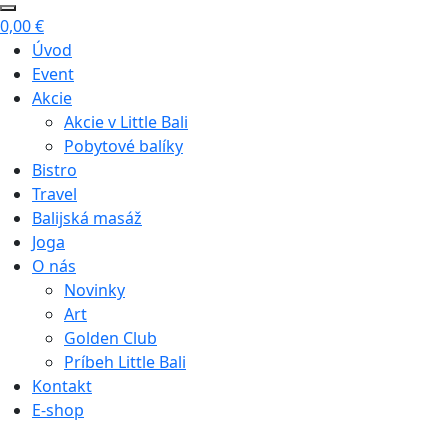
0,00
€
Úvod
Event
Akcie
Akcie v Little Bali
Pobytové balíky
Bistro
Travel
Balijská masáž
Joga
O nás
Novinky
Art
Golden Club
Príbeh Little Bali
Kontakt
E-shop