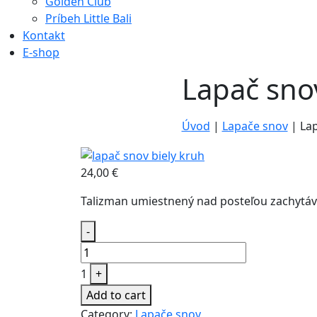
Golden Club
Príbeh Little Bali
Kontakt
E-shop
Lapač sno
Úvod
|
Lapače snov
|
Lap
24,00
€
Talizman umiestnený nad posteľou zachytávaj
Quantity
-
1
+
Add to cart
Category:
Lapače snov