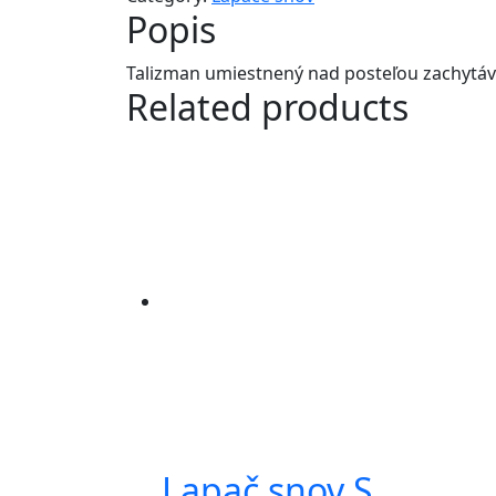
Popis
Talizman umiestnený nad posteľou zachytávaj
Related products
Lapač snov S