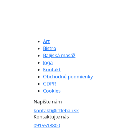
Art
Bistro
Balijská masáž
Joga
Kontakt
Obchodné podmienky
GDPR
Cookies
Napíšte nám
kontakt@littlebali.sk
Kontaktujte nás
0915518800