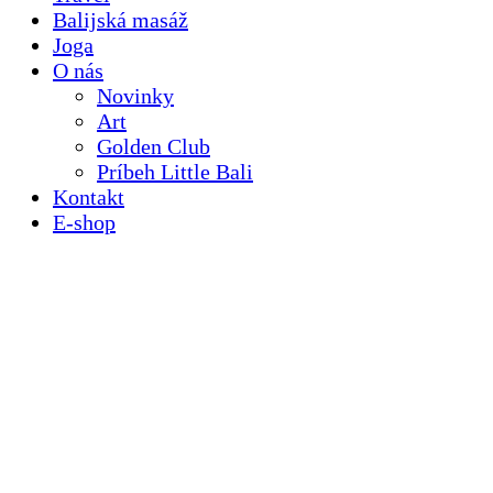
Balijská masáž
Joga
O nás
Novinky
Art
Golden Club
Príbeh Little Bali
Kontakt
E-shop