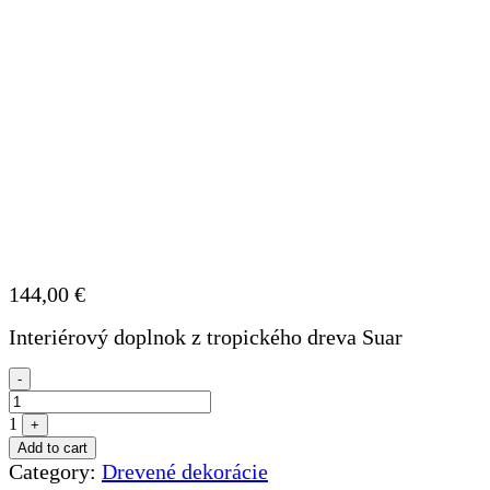
144,00
€
Interiérový doplnok z tropického dreva Suar
Quantity
-
1
+
Add to cart
Category:
Drevené dekorácie