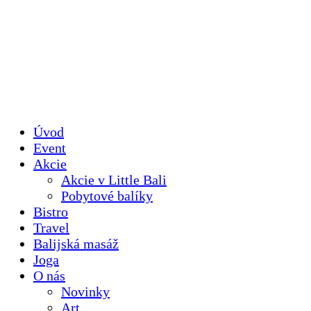
Úvod
Event
Akcie
Akcie v Little Bali
Pobytové balíky
Bistro
Travel
Balijská masáž
Joga
O nás
Novinky
Art