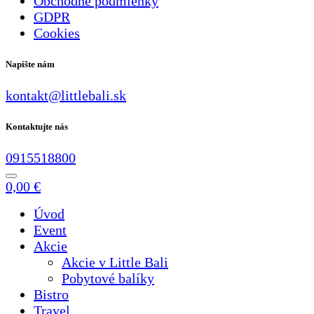
Obchodné podmienky
GDPR
Cookies
Napíšte nám
kontakt@littlebali.sk
Kontaktujte nás
0915518800
0,00
€
Úvod
Event
Akcie
Akcie v Little Bali
Pobytové balíky
Bistro
Travel