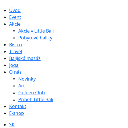
Úvod
Event
Akcie
Akcie v Little Bali
Pobytové balíky
Bistro
Travel
Balijská masáž
Joga
O nás
Novinky
Art
Golden Club
Príbeh Little Bali
Kontakt
E-shop
SK