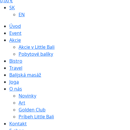
0,00
€
SK
EN
Úvod
Event
Akcie
Akcie v Little Bali
Pobytové balíky
Bistro
Travel
Balijská masáž
Joga
O nás
Novinky
Art
Golden Club
Príbeh Little Bali
Kontakt