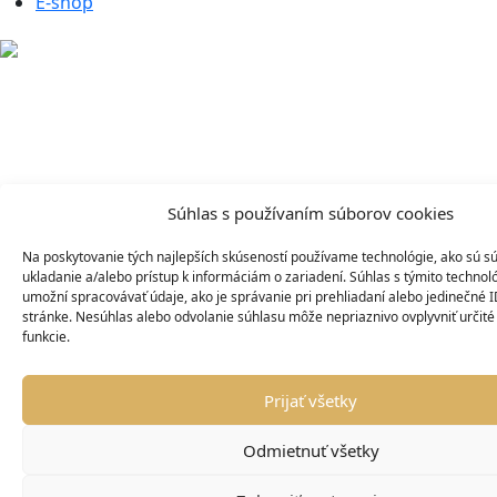
E-shop
Súhlas s používaním súborov cookies
Na poskytovanie tých najlepších skúseností používame technológie, ako sú s
ukladanie a/alebo prístup k informáciám o zariadení. Súhlas s týmito techno
umožní spracovávať údaje, ako je správanie pri prehliadaní alebo jedinečné I
stránke. Nesúhlas alebo odvolanie súhlasu môže nepriaznivo ovplyvniť určité 
funkcie.
Prijať všetky
Odmietnuť všetky