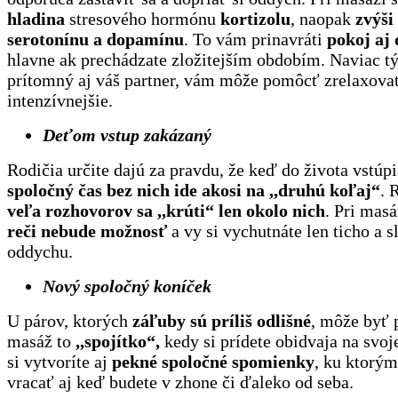
hladina
stresového hormónu
kortizolu
, naopak
zvýši
serotonínu a dopamínu
. To vám prinavráti
pokoj aj
hlavne ak prechádzate zložitejším obdobím. Naviac tý
prítomný aj váš partner, vám môže pomôcť zrelaxova
intenzívnejšie.
Deťom vstup zakázaný
Rodičia určite dajú za pravdu, že keď do života vstúpi
spoločný čas bez nich ide akosi na ,,druhú koľaj“
. 
veľa rozhovorov sa ,,krúti“ len okolo nich
. Pri masá
reči nebude možnosť
a vy si vychutnáte len ticho a s
oddychu.
Nový spoločný koníček
U párov, ktorých
záľuby sú príliš odlišné
, môže byť 
masáž to
,,spojítko“,
kedy si prídete obidvaja na svo
si vytvoríte aj
pekné spoločné spomienky
, ku ktorý
vracať aj keď budete v zhone či ďaleko od seba.