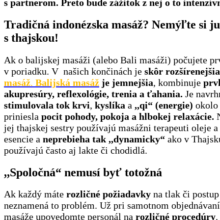
s partnerom. Preto bude zážitok z nej o to intenzív
Tradičná indonézska masáž? Nemýľte si ju
s thajskou!
Ak o balijskej masáži (alebo Bali masáži) počujete prv
v poriadku. V našich končinách je
skôr rozšírenejši
masáž
.
Balijská masáž
je jemnejšia
, kombinuje
prv
akupresúry, reflexológie, trenia a ťahania.
Je navrh
stimulovala tok krvi
,
kyslíka
a
,,qi“ (energie)
okolo 
priniesla
pocit pohody, pokoja a hlbokej relaxácie.
N
jej thajskej sestry používajú masážni terapeuti oleje 
esencie a
neprebieha tak ,,dynamicky“
ako v Thajsk
používajú často aj lakte či chodidlá.
,,Spoločná“ nemusí byť totožná
Ak každý máte
rozličné požiadavky
na tlak či postu
neznamená to problém. Už pri samotnom objednávaní
masáže upovedomte personál na
rozličné procedúry
.