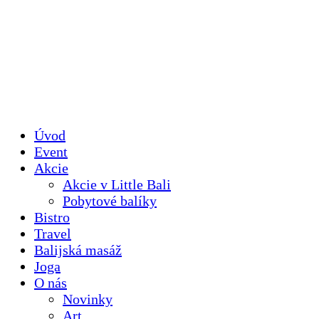
Úvod
Event
Akcie
Akcie v Little Bali
Pobytové balíky
Bistro
Travel
Balijská masáž
Joga
O nás
Novinky
Art