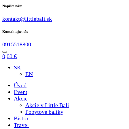
Napíšte nám
kontakt@littlebali.sk
Kontaktujte nás
0915518800
0,00
€
SK
EN
Úvod
Event
Akcie
Akcie v Little Bali
Pobytové balíky
Bistro
Travel