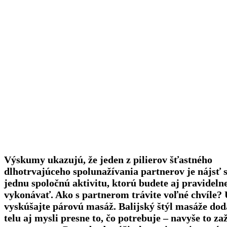
Výskumy ukazujú, že jeden z pilierov šťastného
dlhotrvajúceho spolunažívania partnerov je nájsť 
jednu spoločnú aktivitu, ktorú budete aj pravideln
vykonávať. Ako s partnerom trávite voľné chvíle? 
vyskúšajte párovú masáž. Balijský štýl masáže do
telu aj mysli presne to, čo potrebuje – navyše to za