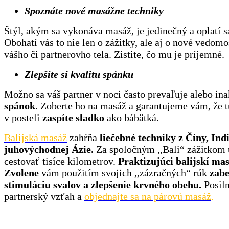
Spoznáte nové masážne techniky
Štýl, akým sa vykonáva masáž, je jedinečný a oplatí sa
Obohatí vás to nie len o zážitky, ale aj o nové vedom
vášho či partnerovho tela. Zistite, čo mu je príjemné.
Zlepšíte si kvalitu spánku
Možno sa váš partner v noci často prevaľuje alebo in
spánok
. Zoberte ho na masáž a garantujeme vám, že t
v posteli
zaspíte sladko
ako bábätká.
Balijská masáž
zahŕňa
liečebné techniky z Číny, Indi
juhovýchodnej Ázie.
Za spoločným ,,Bali“ zážitkom 
cestovať tisíce kilometrov.
Praktizujúci balijskí mas
Zvolene
vám použitím svojich ,,zázračných“ rúk
zabe
stimuláciu svalov a zlepšenie krvného obehu.
Posiln
partnerský vzťah a
objednajte sa na párovú masáž
.