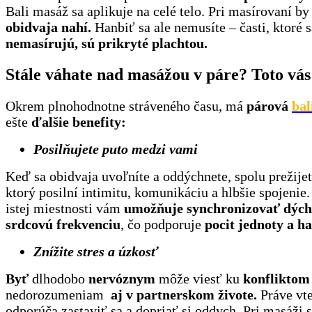
Bali masáž sa aplikuje na celé telo. Pri masírovaní by
obidvaja nahí.
Hanbiť sa ale nemusíte – časti, ktoré 
nemasírujú, sú prikryté plachtou.
Stále váhate nad masážou v páre? Toto vás
Okrem plnohodnotne stráveného času, má
párová
bal
ešte
ďalšie benefity:
Posilňujete puto medzi vami
Keď sa obidvaja uvoľníte a oddýchnete, spolu prežijet
ktorý posilní intimitu, komunikáciu a hlbšie spojenie.
istej miestnosti vám
umožňuje synchronizovať dých
srdcovú frekvenciu
, čo podporuje
pocit jednoty a h
Znížite stres a úzkosť
Byť
dlhodobo
nervóznym
môže viesť ku
konflikto
nedorozumeniam
aj v partnerskom živote.
Práve vt
odporúča zastaviť sa a dopriať si oddych. Pri masáži 