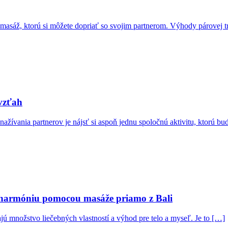
 masáž, ktorú si môžete dopriať so svojim partnerom. Výhody párovej t
 vzťah
ažívania partnerov je nájsť si aspoň jednu spoločnú aktivitu, ktorú bu
e harmóniu pomocou masáže priamo z Bali
jú množstvo liečebných vlastností a výhod pre telo a myseľ. Je to […]