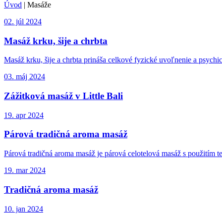
Úvod
|
Masáže
02. júl 2024
Masáž krku, šije a chrbta
Masáž krku, šije a chrbta prináša celkové fyzické uvoľnenie a psychi
03. máj 2024
Zážitková masáž v Little Bali
19. apr 2024
Párová tradičná aroma masáž
Párová tradičná aroma masáž je párová celotelová masáž s použitím
19. mar 2024
Tradičná aroma masáž
10. jan 2024