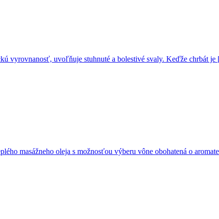
ckú vyrovnanosť, uvoľňuje stuhnuté a bolestivé svaly. Keďže chrbát je
 teplého masážneho oleja s možnosťou výberu vône obohatená o aromat